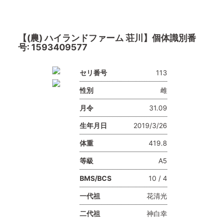
【(農) ハイランドファーム 荘川】個体識別番
号: 1593409577
セリ番号
113
性別
雌
月令
31.09
生年月日
2019/3/26
体重
419.8
等級
A5
BMS/BCS
10 / 4
一代祖
花清光
二代祖
神白幸