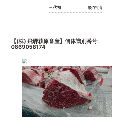
三代祖
飛?白清
【(株) 飛騨萩原畜産】個体識別番号:
0869058174