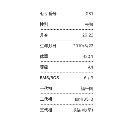
セリ番号
081
性別
去勢
月令
26.22
生年月日
2019/8/22
体重
420.1
等級
A4
BMS/BCS
6 / 3
一代祖
福平国
二代祖
白清85-3
三代祖
糸福 (岐阜)