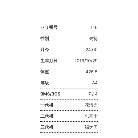
セリ番号
116
性別
去勢
月令
24.00
生年月日
2019/10/29
体重
426.5
等級
A4
BMS/BCS
7 / 4
一代祖
花清光
二代祖
忠富士
三代祖
福之国